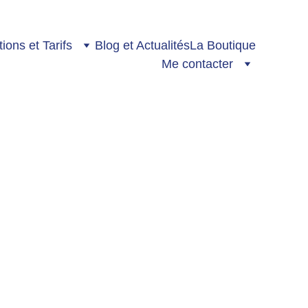
ions et Tarifs
Blog et Actualités
La Boutique
Me contacter
 thérapeutique
 le Femme Actuelle Hors-série
eu de cartes divinatoires. Après
es, à essayer de découvrir mon