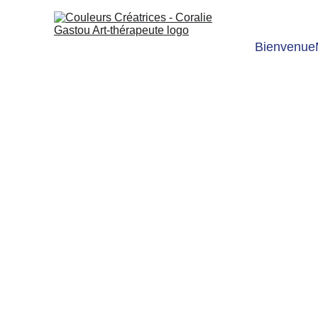
Bienvenue
Ma passion po
Je me souviens de ma grand-m
spécial Astro, qui en plus des 
l’avoir lu et feuilleté, elle