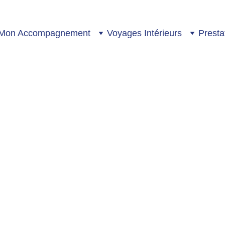
Mon Accompagnement
Voyages Intérieurs
Prestat
ur la Cartomancie et nouveauté
ère tirant les cartes, et à chaque début d’année, elle achetait
prévisions astrologiques signe par signe, contenait toujours un j
 me le donnait et je passais des heures à m’amuser avec les cart
avenir...
8/24/2024
3 min read